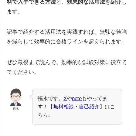
料で入手できる方法
と、
効果的な活用法
を紹介し
ます。
記事で紹介する活用法を実践すれば、無駄な勉強
を減らして効率的に合格ラインを超えられます。
ぜひ最後まで読んで、効率的な試験対策に役立て
てください。
福永です。
X
や
note
もやってま
す！【
無料相談
・
自己紹介
】はこ
福永
ちら。