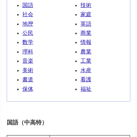
国語
技術
社会
家庭
地歴
英語
公民
商業
数学
情報
理科
農業
音楽
工業
美術
水産
書道
看護
保体
福祉
国語（中高特）