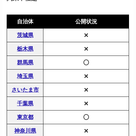
自治体
公開状況
茨城県
❌
栃木県
❌
群馬県
⭕️
埼玉県
❌
さいたま市
❌
千葉県
❌
東京都
⭕️
神奈川県
❌