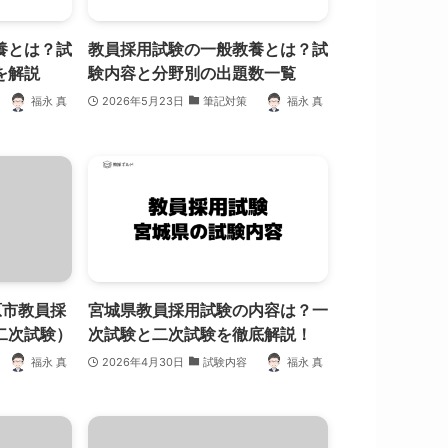
養とは？試
教員採用試験の一般教養とは？試
を解説
験内容と分野別の出題数一覧
福永 真
2026年5月23日
筆記対策
福永 真
原市教員採
宮城県教員採用試験の内容は？一
二次試験）
次試験と二次試験を徹底解説！
福永 真
2026年4月30日
試験内容
福永 真