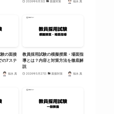
2026年6月3日
面接対策
福永 真
試験の面接
教員採用試験の模擬授業・場面指
での7ステ
導とは？内容と対策方法を徹底解
説
福永 真
2026年5月27日
面接対策
福永 真