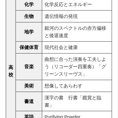
化学
化学反応とエネルギー
生物
遺伝情報の発現
銀河のスペクトルの赤方偏移
地学
と後退速度
保健体育
現代社会と健康
曲想に合った演奏を工夫しよ
音楽
う（リコーダー四重奏）「グ
高
リーンスリーヴス」
校
美術
想像してあらわす
漢字の書 行書「鑑賞と臨
書道
書」
英語
Purifying Powder