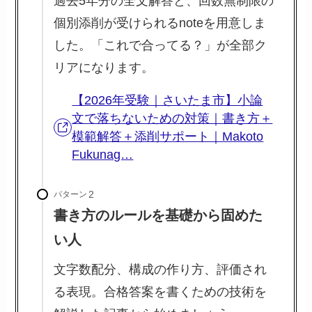
過去5年分の全文解答と、回数無制限の
個別添削が受けられるnoteを用意しま
した。「これで合ってる？」が全部ク
リアになります。
【2026年受験｜さいたま市】小論
文で落ちないための対策｜書き方＋
模範解答＋添削サポート｜Makoto
Fukunag…
パターン
書き方のルールを基礎から固めた
い人
文字数配分、構成の作り方、評価され
る表現。合格答案を書くための技術を