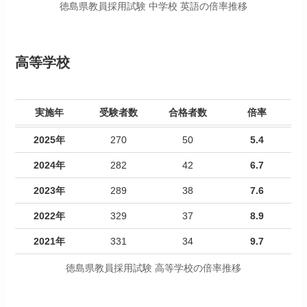
徳島県教員採用試験 中学校 英語の倍率推移
高等学校
実施年
受験者数
合格者数
倍率
2025年
270
50
5.4
2024年
282
42
6.7
2023年
289
38
7.6
2022年
329
37
8.9
2021年
331
34
9.7
徳島県教員採用試験 高等学校の倍率推移