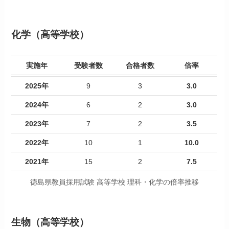
化学（高等学校）
実施年
受験者数
合格者数
倍率
2025年
9
3
3.0
2024年
6
2
3.0
2023年
7
2
3.5
2022年
10
1
10.0
2021年
15
2
7.5
徳島県教員採用試験 高等学校 理科・化学の倍率推移
生物（高等学校）