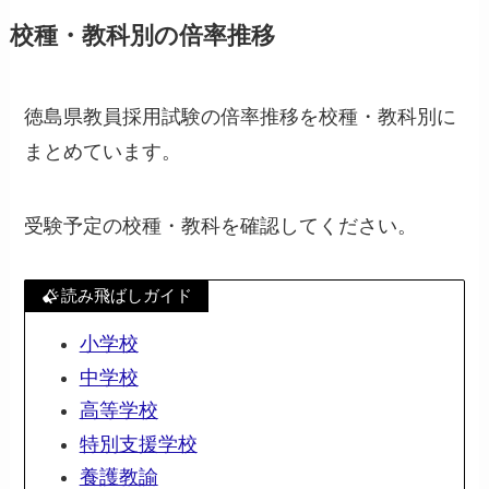
校種・教科別の倍率推移
徳島県教員採用試験の倍率推移を校種・教科別に
まとめています。
受験予定の校種・教科を確認してください。
読み飛ばしガイド
小学校
中学校
高等学校
特別支援学校
養護教諭