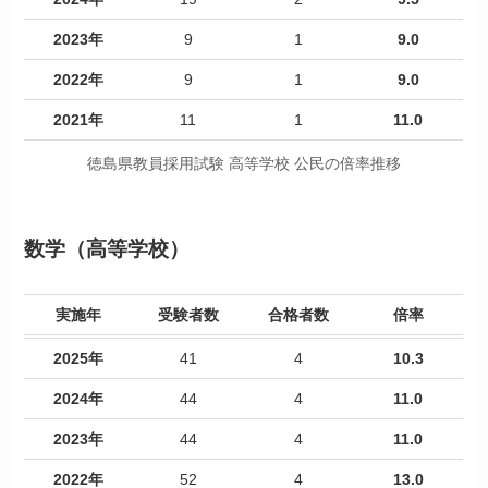
2023年
9
1
9.0
2022年
9
1
9.0
2021年
11
1
11.0
徳島県教員採用試験 高等学校 公民の倍率推移
数学（高等学校）
実施年
受験者数
合格者数
倍率
2025年
41
4
10.3
2024年
44
4
11.0
2023年
44
4
11.0
2022年
52
4
13.0