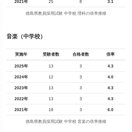
2021年
25
8
3.1
徳島県教員採用試験 中学校 理科の倍率推移
音楽（中学校）
実施年
受験者数
合格者数
倍率
2025年
13
3
4.3
2024年
12
3
4.0
2023年
13
3
4.3
2022年
13
3
4.3
2021年
18
3
6.0
徳島県教員採用試験 中学校 音楽の倍率推移