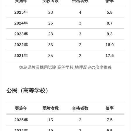
実施年
受験者数
合格者数
倍率
2025年
23
4
5.8
2024年
26
3
8.7
2023年
28
3
9.3
2022年
36
2
18.0
2021年
35
2
17.5
徳島県教員採用試験 高等学校 地理歴史の倍率推移
公民（高等学校）
実施年
受験者数
合格者数
倍率
2025年
15
2
7.5
2024年
19
2
9.5