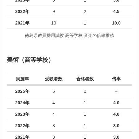
2023年
9
1
9.0
2022年
9
2
4.5
2021年
10
1
10.0
徳島県教員採用試験 高等学校 音楽の倍率推移
美術（高等学校）
実施年
受験者数
合格者数
倍率
2025年
5
0
–
2024年
4
1
4.0
2023年
4
1
4.0
2022年
3
1
3.0
2021年
3
1
3.0