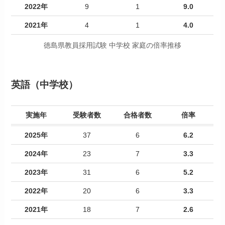
2022年
9
1
9.0
2021年
4
1
4.0
徳島県教員採用試験 中学校 家庭の倍率推移
英語（中学校）
実施年
受験者数
合格者数
倍率
2025年
37
6
6.2
2024年
23
7
3.3
2023年
31
6
5.2
2022年
20
6
3.3
2021年
18
7
2.6