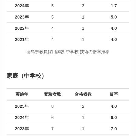
2024年
5
3
1.7
2023年
5
1
5.0
2022年
4
1
4.0
2021年
4
1
4.0
徳島県教員採用試験 中学校 技術の倍率推移
家庭（中学校）
実施年
受験者数
合格者数
倍率
2025年
8
2
4.0
2024年
6
1
6.0
2023年
7
1
7.0