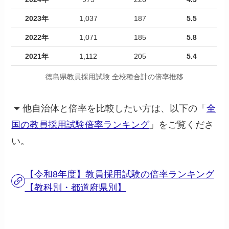
2023年
1,037
187
5.5
2022年
1,071
185
5.8
2021年
1,112
205
5.4
徳島県教員採用試験 全校種合計の倍率推移
他自治体と倍率を比較したい方は、以下の「
全
国の教員採用試験倍率ランキング
」をご覧くださ
い。
【令和8年度】教員採用試験の倍率ランキング
【教科別・都道府県別】