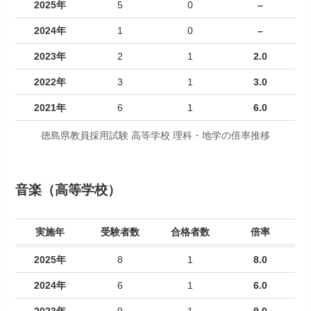
2025年
5
0
–
2024年
1
0
–
2023年
2
1
2.0
2022年
3
1
3.0
2021年
6
1
6.0
徳島県教員採用試験 高等学校 理科・地学の倍率推移
音楽（高等学校）
実施年
受験者数
合格者数
倍率
2025年
8
1
8.0
2024年
6
1
6.0