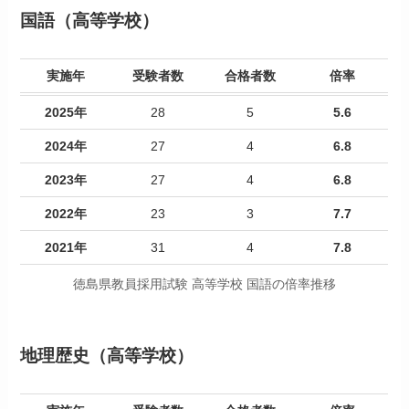
国語（高等学校）
実施年
受験者数
合格者数
倍率
2025年
28
5
5.6
2024年
27
4
6.8
2023年
27
4
6.8
2022年
23
3
7.7
2021年
31
4
7.8
徳島県教員採用試験 高等学校 国語の倍率推移
地理歴史（高等学校）