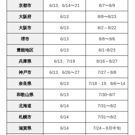
京都市
6/13、6/14〜21
8/7〜8/9
大阪府
6/13
8/8〜8/23
大阪市
6/13
8/2～8/22
堺市
6/13
8/8〜9/6
豊能地区
6/13
8/1~8/23
兵庫県
6/13、7/19
8/16～8/27
神戸市
6/13、6/26〜27
7/27～8/8
奈良県
6/13
7/18・19、8/6〜14
和歌山県
6/13
7/30~8/7
北海道
6/14
7/31〜8/2
札幌市
6/14
7/31〜8/2
滋賀県
6/14
7/24～8月中旬