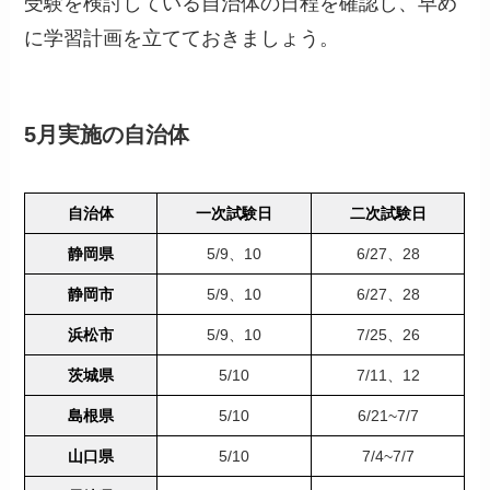
受験を検討している自治体の日程を確認し、早め
に学習計画を立てておきましょう。
5月実施の自治体
自治体
一次試験日
二次試験日
静岡県
5/9、10
6/27、28
静岡市
5/9、10
6/27、28
浜松市
5/9、10
7/25、26
茨城県
5/10
7/11、12
島根県
5/10
6/21~7/7
山口県
5/10
7/4~7/7